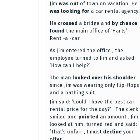
Jim
was out
of town on vacation. He
was looking for
a car rental agency.
He
crossed
a bridge and
by chance
found
the main office of ‘Harts’
Rent -a -car.
As Jim entered the office , the
employee turned to Jim and asked:
‘How can I help?’
The man
looked over his shoulde
r
since Jim was wearing only flip-flops
and a bathing suit.
Jim said: ‘Could I have the best car
rental price for the day?’ The clerk
smiled and
pointed
an amount . Jim
looked at him, turned red and said:
‘That’s unfair , I must
decline
your
offer.’