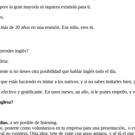
ero la gran mayoría ni siquiera existirán para ti.
es.
más de 20 años en una reunión. Ese niño, eres tú.
prender inglés?
lesa.
nte si no tienes otra posibilidad que hablar inglés todo el día.
ue estás haciendo es imitar a los nativos, y si no sabes imitarles bien, 
fectivo y gratificante. En unos meses, un año, si le pones empeño, y re
nglesa?
días
, a ser posible de listening.
, ponerte como voluntario/a en tu empresa para una presentación, o exp
al no existiera. Otra idea: vete de viaje con unos amigos, y sé tú el que