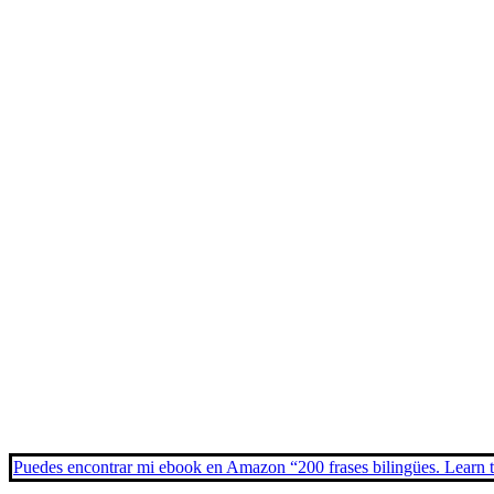
Puedes encontrar mi ebook en
Amazon “200 frases bilingües. Learn 