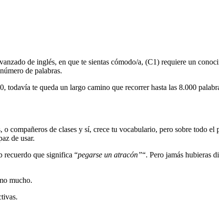
 avanzado de inglés, en que te sientas cómodo/a, (C1) requiere un cono
 número de palabras.
00, todavía te queda un largo camino que recorrer hasta las 8.000 palabr
s, o compañeros de clases y sí, crece tu vocabulario, pero sobre todo el
paz de usar.
b recuerdo que significa “
pegarse un atracón”
“. Pero jamás hubieras d
omo mucho.
tivas.