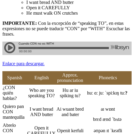
I want bread AND butter
Open it CAREFULLY
He must walk ON crutches
IMPORTANTE:
Con la excepción de “speaking TO”, en estas
expresiones no se puede traducir “CON” por “WITH”
Escuchar las
frases.
Enlace para descargar.
Approx.
Spanish
English
Phonetics
pronunciation
¿CON
Who are you
Hu ar iu
quién
huː ɑː juː ˈspiːkɪŋ tuː
?
speaking TO?
spiking tu?
hablas?
Quiero pan
I want bread
Ai wuant bred
aɪ wɒnt
CON
AND butter
and bater
mantequilla
brɛd ænd ˈbʌtə
Abrelo
Open it
CON
Openit kerfuli
əʊpən ɪt ˈkeəfli
CAREFULLY