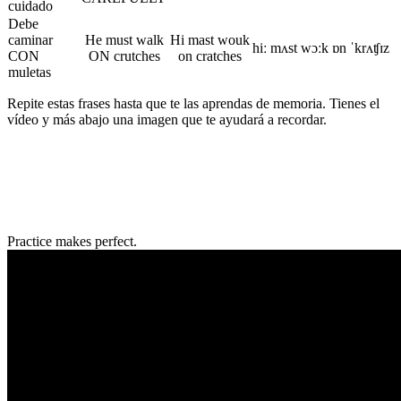
cuidado
Debe
caminar
He must walk
Hi mast wouk
hiː mʌst wɔːk ɒn ˈkrʌʧɪz
CON
ON crutches
on cratches
muletas
Repite estas frases hasta que te las aprendas de memoria. Tienes el
vídeo y más abajo una imagen que te ayudará a recordar.
Practice makes perfect.