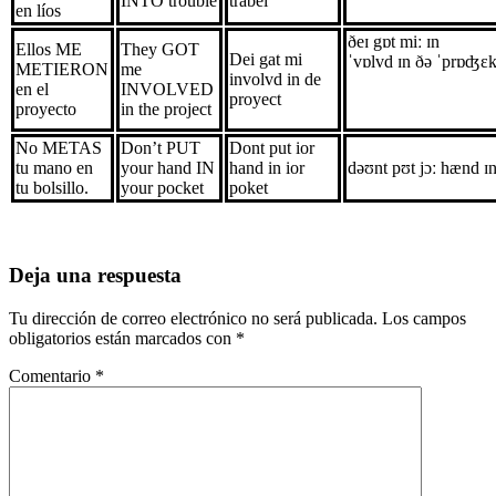
INTO trouble
trabel
en líos
ðeɪ gɒt miː ɪn
Ellos ME
They GOT
Dei gat mi
ˈvɒlvd ɪn ðə
ˈprɒʤɛk
METIERON
me
involvd in de
en el
INVOLVED
proyect
proyecto
in the project
No METAS
Don’t PUT
Dont put ior
tu mano en
your hand IN
hand in ior
dəʊnt pʊt jɔː hænd ɪn
tu bolsillo.
your pocket
poket
Deja una respuesta
Tu dirección de correo electrónico no será publicada.
Los campos
obligatorios están marcados con
*
Comentario
*