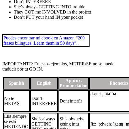
Don’t INTERFERE
She’s always GETTING INTO trouble
They GOT me INVOLVED in the project
Don’t PUT your hand IN your pocket
Puedes encontrar mi ebook en
Amazon “200
frases bilingües. Learn them in 50 days”.
IMPORTANTE
: En estos ejemplos, METER/SE no se puede
traducir por tu GO IN.
Approx.
Spanish
English
Phonetics
Pronunciation
dəʊnt ˌɪntəˈfɪə
No te
Don’t
Dont interfir
METAS
INTERFERE
Ella siempre
She’s always
Shis olwueiss
se está
GETTING
geting intu
ʃiːz ˈɔːlweɪz ˈgɛtɪŋ ˈɪn
METIENDO