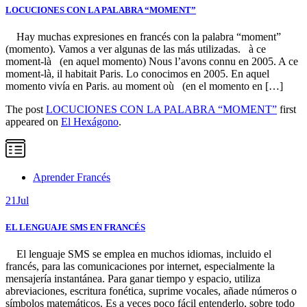
LOCUCIONES CON LA PALABRA “MOMENT”
Hay muchas expresiones en francés con la palabra “moment”
(momento). Vamos a ver algunas de las más utilizadas. à ce
moment-là (en aquel momento) Nous l’avons connu en 2005. A ce
moment-là, il habitait Paris. Lo conocimos en 2005. En aquel
momento vivía en Paris. au moment où (en el momento en […]
The post
LOCUCIONES CON LA PALABRA “MOMENT”
first
appeared on
El Hexágono
.
Aprender Francés
21
Jul
EL LENGUAJE SMS EN FRANCÉS
El lenguaje SMS se emplea en muchos idiomas, incluido el
francés, para las comunicaciones por internet, especialmente la
mensajería instantánea. Para ganar tiempo y espacio, utiliza
abreviaciones, escritura fonética, suprime vocales, añade números o
símbolos matemáticos. Es a veces poco fácil entenderlo, sobre todo