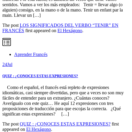
sentidos. Vamos a ver los más empleados: Tenir = llevar algo (o
alguien) consigo, en la mano o de la mano. Tenir un enfant par la
main. Llevar un […]
The post
LOS SIGNIFICADOS DEL VERBO “TENIR” EN
FRANCÉS
first appeared on
El Hexágono
.
Aprender Francés
24
Jul
QUIZ : ¿CONOCES ESTAS EXPRESIONES?
Como el español, el francés está repleto de expresiones
idiomáticas, casi siempre divertidas, pero que a veces no son muy
fáciles de entender para un extranjero. ¿Cuántas conoces?
Averígualo con este quiz… He aquí 12 expresiones con tres
proposiciones de traducción para que escojas la correcta. ¿Qué
significan estas expresiones? […]
The post
QUIZ : ¿CONOCES ESTAS EXPRESIONES?
first
appeared on
El Hexágono
.