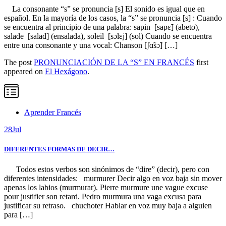
La consonante “s” se pronuncia [s] El sonido es igual que en
español. En la mayoría de los casos, la “s” se pronuncia [s] : Cuando
se encuentra al principio de una palabra: sapin [sapɛ̃] (abeto),
salade [salad] (ensalada), soleil [sɔlɛj] (sol) Cuando se encuentra
entre una consonante y una vocal: Chanson [ʃɑ̃sɔ̃] […]
The post
PRONUNCIACIÓN DE LA “S” EN FRANCÉS
first
appeared on
El Hexágono
.
Aprender Francés
28
Jul
DIFERENTES FORMAS DE DECIR…
Todos estos verbos son sinónimos de “dire” (decir), pero con
diferentes intensidades: murmurer Decir algo en voz baja sin mover
apenas los labios (murmurar). Pierre murmure une vague excuse
pour justifier son retard. Pedro murmura una vaga excusa para
justificar su retraso. chuchoter Hablar en voz muy baja a alguien
para […]