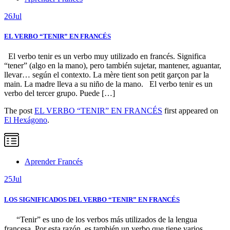
26
Jul
EL VERBO “TENIR” EN FRANCÉS
El verbo tenir es un verbo muy utilizado en francés. Significa
“tener” (algo en la mano), pero también sujetar, mantener, aguantar,
llevar… según el contexto. La mère tient son petit garçon par la
main. La madre lleva a su niño de la mano. El verbo tenir es un
verbo del tercer grupo. Puede […]
The post
EL VERBO “TENIR” EN FRANCÉS
first appeared on
El Hexágono
.
Aprender Francés
25
Jul
LOS SIGNIFICADOS DEL VERBO “TENIR” EN FRANCÉS
“Tenir” es uno de los verbos más utilizados de la lengua
francesa. Por esta razón, es también un verbo que tiene varios