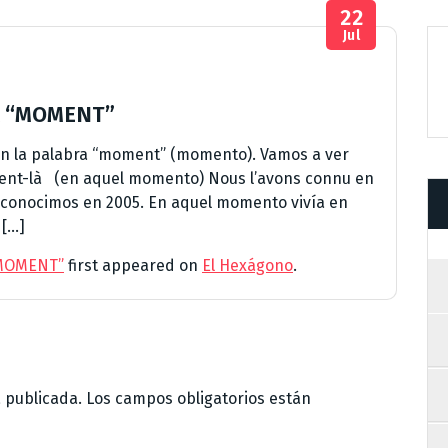
22
Jul
A “MOMENT”
 la palabra “moment” (momento). Vamos a ver
ment-là (en aquel momento) Nous l’avons connu en
Lo conocimos en 2005. En aquel momento vivía en
 […]
“MOMENT”
first appeared on
El Hexágono
.
á publicada.
Los campos obligatorios están