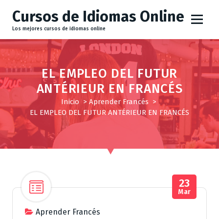
S
Cursos de Idiomas Online
a
l
Los mejores cursos de idiomas online
t
a
r
EL EMPLEO DEL FUTUR
a
ANTÉRIEUR EN FRANCÉS
l
c
Inicio
>
Aprender Francés
>
o
EL EMPLEO DEL FUTUR ANTÉRIEUR EN FRANCÉS
n
t
e
n
i
d
23
Mar
o
Aprender Francés