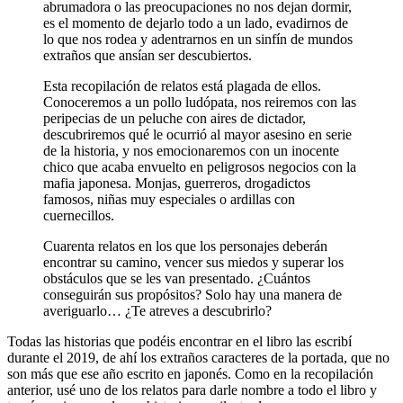
abrumadora o las preocupaciones no nos dejan dormir,
es el momento de dejarlo todo a un lado, evadirnos de
lo que nos rodea y adentrarnos en un sinfín de mundos
extraños que ansían ser descubiertos.
Esta recopilación de relatos está plagada de ellos.
Conoceremos a un pollo ludópata, nos reiremos con las
peripecias de un peluche con aires de dictador,
descubriremos qué le ocurrió al mayor asesino en serie
de la historia, y nos emocionaremos con un inocente
chico que acaba envuelto en peligrosos negocios con la
mafia japonesa. Monjas, guerreros, drogadictos
famosos, niñas muy especiales o ardillas con
cuernecillos.
Cuarenta relatos en los que los personajes deberán
encontrar su camino, vencer sus miedos y superar los
obstáculos que se les van presentado. ¿Cuántos
conseguirán sus propósitos? Solo hay una manera de
averiguarlo… ¿Te atreves a descubrirlo?
Todas las historias que podéis encontrar en el libro las escribí
durante el 2019, de ahí los extraños caracteres de la portada, que no
son más que ese año escrito en japonés. Como en la recopilación
anterior, usé uno de los relatos para darle nombre a todo el libro y