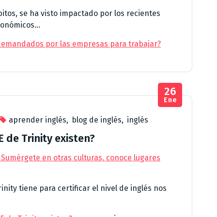
bitos, se ha visto impactado por los recientes
conómicos...
 demandados por las empresas para trabajar?
26
Ene
aprender inglés
,
blog de inglés
,
inglés
de Trinity existen?
 Sumérgete en otras culturas, conoce lugares
ity tiene para certificar el nivel de inglés nos