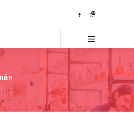
38
7
emán