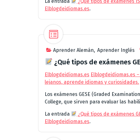
La entrada
¿Qué tipos de exámenes ISE
Elblogdeidiomas.es
.
Aprender Alemán
,
Aprender Inglés
¿Qué tipos de exámenes GES
Elblogdeidiomas.es
Elblogdeidiomas.es –
lejanos, aprende idiomas y curiosidades.
Los exámenes GESE (Graded Examinations 
College, que sirven para evaluar las habi
La entrada
¿Qué tipos de exámenes GES
Elblogdeidiomas.es
.