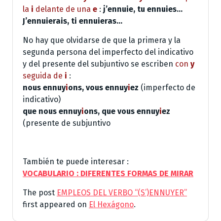
la
i
delante de una
e
:
j’ennuie, tu ennuies…
J’ennuierais, ti ennuieras…
No hay que olvidarse de que la primera y la
segunda persona del imperfecto del indicativo
y del presente del subjuntivo se escriben
con
y
seguida de
i
:
nous ennuy
i
ons, vous ennuy
i
ez
(imperfecto de
indicativo)
que nous ennuy
i
ons, que vous ennuy
i
ez
(presente de subjuntivo
También te puede interesar :
VOCABULARIO : DIFERENTES FORMAS DE MIRAR
The post
EMPLEOS DEL VERBO “(S’)ENNUYER”
first appeared on
El Hexágono
.