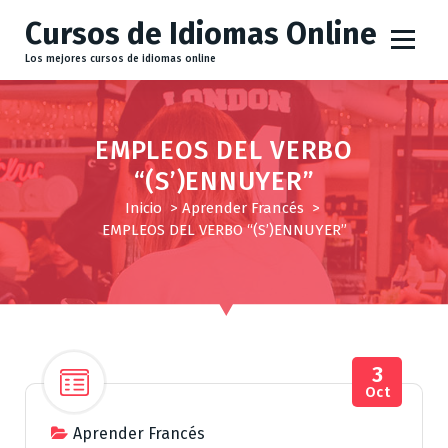
S
Cursos de Idiomas Online
a
l
Los mejores cursos de idiomas online
t
a
r
EMPLEOS DEL VERBO
a
“(S’)ENNUYER”
l
c
Inicio
>
Aprender Francés
>
o
EMPLEOS DEL VERBO “(S’)ENNUYER”
n
t
e
n
i
d
3
Oct
o
Aprender Francés