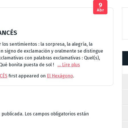
9
Abr
RANCÉS
s sentimientos : la sorpresa, la alegría, la
un signo de exclamación y oralmente se distingue
xclamativas con palabras exclamativas : Quel(s),
¡Qué bonita puesta de sol !
… Lire plus
NCÉS
first appeared on
El Hexágono
.
á publicada.
Los campos obligatorios están