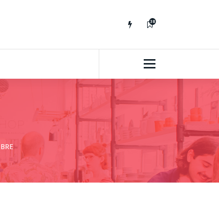
38
7
MBRE