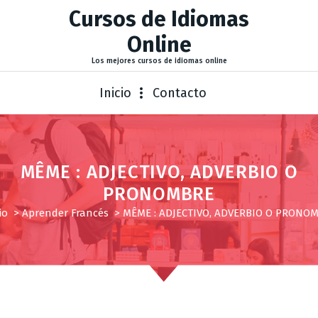
Cursos de Idiomas
Online
Los mejores cursos de idiomas online
Inicio
Contacto
MÊME : ADJECTIVO, ADVERBIO O
PRONOMBRE
io
>
Aprender Francés
>
MÊME : ADJECTIVO, ADVERBIO O PRONO