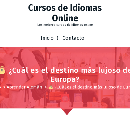
Cursos de Idiomas
Online
Los mejores cursos de idiomas online
Inicio
Contacto
​ ¿Cuál es el destino más lujoso d
Europa?
o
>
Aprender Alemán
>
​ ¿Cuál es el destino más lujoso de Eu