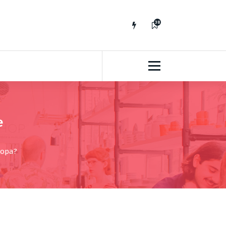
38
7
e
ropa?