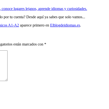
, conoce lugares lejanos, aprende idiomas y curiosidades.
lo por tu cuenta? Desde aquí ya sabes que solo vamos...
ásicos A1-A2
aparece primero en
Elblogdeidiomas.es
.
gatorios están marcados con
*