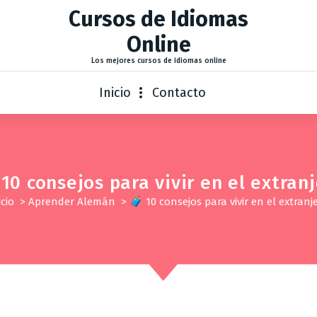
Cursos de Idiomas
Online
Los mejores cursos de idiomas online
Inicio
Contacto
10 consejos para vivir en el extran
icio
>
Aprender Alemán
>
🧳 10 consejos para vivir en el extranj