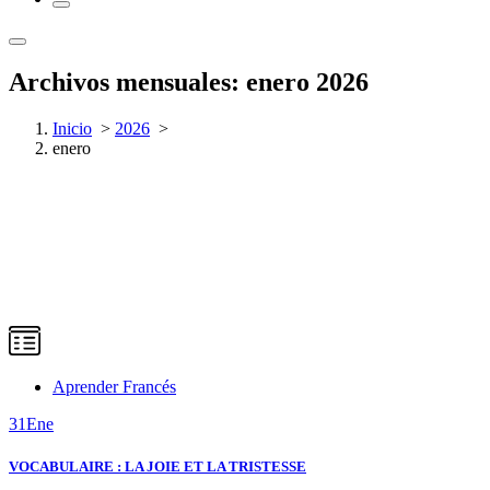
Archivos mensuales: enero 2026
Inicio
>
2026
>
enero
Aprender Francés
31
Ene
VOCABULAIRE : LA JOIE ET LA TRISTESSE