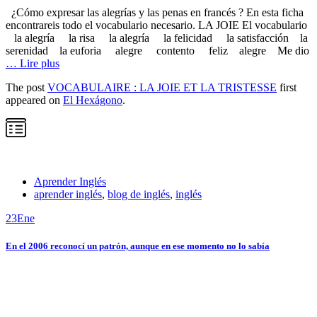
¿Cómo expresar las alegrías y las penas en francés ? En esta ficha
encontrareis todo el vocabulario necesario. LA JOIE El vocabulario
la alegría la risa la alegría la felicidad la satisfacción la
serenidad la euforia alegre contento feliz alegre Me dio
… Lire plus
The post
VOCABULAIRE : LA JOIE ET LA TRISTESSE
first
appeared on
El Hexágono
.
Aprender Inglés
aprender inglés
,
blog de inglés
,
inglés
23
Ene
En el 2006 reconocí un patrón, aunque en ese momento no lo sabía