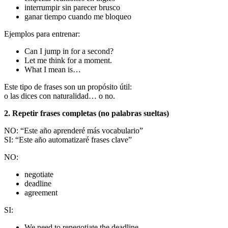
interrumpir sin parecer brusco
ganar tiempo cuando me bloqueo
Ejemplos para entrenar:
Can I jump in for a second?
Let me think for a moment.
What I mean is…
Este tipo de frases son un propósito útil:
o las dices con naturalidad… o no.
2. Repetir frases completas (no palabras sueltas)
NO: “Este año aprenderé más vocabulario”
SI: “Este año automatizaré frases clave”
NO:
negotiate
deadline
agreement
SI:
We need to renegotiate the deadline.