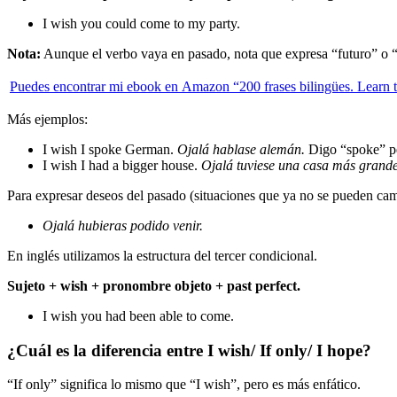
I wish you could come to my party.
Nota:
Aunque el verbo vaya en pasado, nota que expresa “futuro” o “
Puedes encontrar mi ebook en
Amazon “200 frases bilingües. Learn 
Más ejemplos:
I wish I spoke German.
Ojalá hablase alemán.
Digo “spoke” pe
I wish I had a bigger house.
Ojalá tuviese una casa más grand
Para expresar deseos del pasado (situaciones que ya no se pueden ca
Ojalá hubieras podido venir.
En inglés utilizamos la estructura del tercer condicional.
Sujeto + wish + pronombre objeto + past perfect.
I wish you had been able to come.
¿Cuál es la diferencia entre I wish/ If only/ I hope?
“If only” significa lo mismo que “I wish”, pero es más enfático.