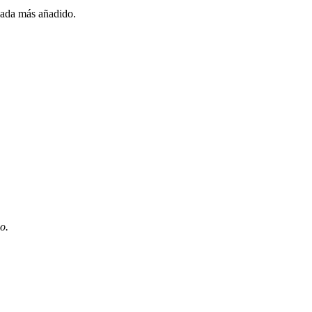
nada más añadido.
o.