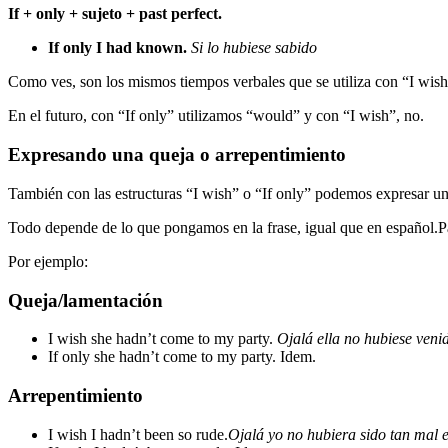
If + only + sujeto + past perfect.
If only I had known.
Si lo hubiese sabido
Como ves, son los mismos tiempos verbales que se utiliza con “I wis
En el futuro, con “If only” utilizamos “would” y con “I wish”, no.
Expresando una queja o arrepentimiento
También con las estructuras “I wish” o “If only” podemos expresar u
Todo depende de lo que pongamos en la frase, igual que en español.P
Por ejemplo:
Queja/lamentación
I wish she hadn’t come to my party.
Ojalá ella no hubiese venid
If only she hadn’t come to my party. Idem.
Arrepentimiento
I wish I hadn’t been so rude.
Ojalá yo no hubiera sido tan mal 