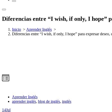
Diferencias entre “I wish, if only, I hope”
Inicio
>
Aprender Inglés
>
Diferencias entre “I wish, if only, I hope” para expresar deseo,
Aprender Inglés
aprender inglés
,
blog de inglés
,
inglés
14
Jul