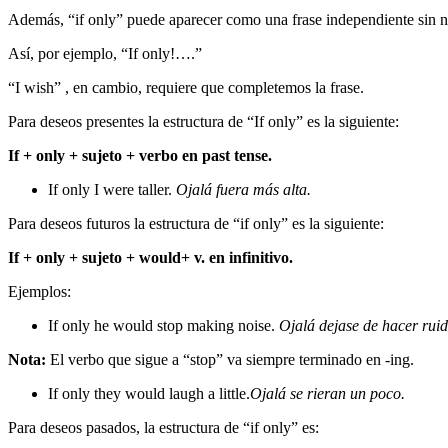
Además, “if only” puede aparecer como una frase independiente sin 
Así, por ejemplo, “If only!….”
“I wish” , en cambio, requiere que completemos la frase.
Para deseos presentes la estructura de “If only” es la siguiente:
If + only + sujeto + verbo en past tense.
If only I were taller.
Ojalá fuera más alta.
Para deseos futuros la estructura de “if only” es la siguiente:
If + only + sujeto + would+ v. en infinitivo.
Ejemplos:
If only he would stop making noise.
Ojalá dejase de hacer ruid
Nota:
El verbo que sigue a “stop” va siempre terminado en -ing.
If only they would laugh a little.
Ojalá se rieran un poco.
Para deseos pasados, la estructura de “if only” es: