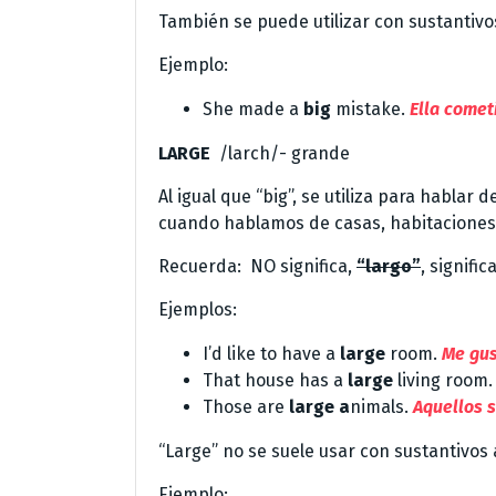
También se puede utilizar con sustantivo
Ejemplo:
She made a
big
mistake.
Ella cometi
LARGE
/larch/- grande
Al igual que “big”, se utiliza para hablar
cuando hablamos de casas, habitaciones 
Recuerda: NO significa,
“largo”
, signific
Ejemplos:
I’d like to have a
large
room.
Me gus
That house has a
large
living room
Those are
large a
nimals.
Aquellos 
“Large” no se suele usar con sustantivos 
Ejemplo: