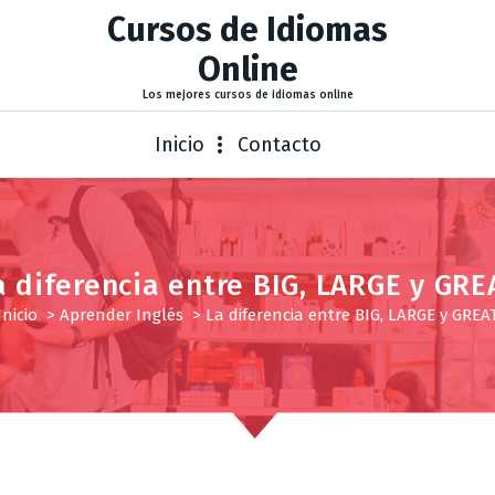
Cursos de Idiomas
Online
Los mejores cursos de idiomas online
Inicio
Contacto
a diferencia entre BIG, LARGE y GRE
Inicio
>
Aprender Inglés
>
La diferencia entre BIG, LARGE y GREA