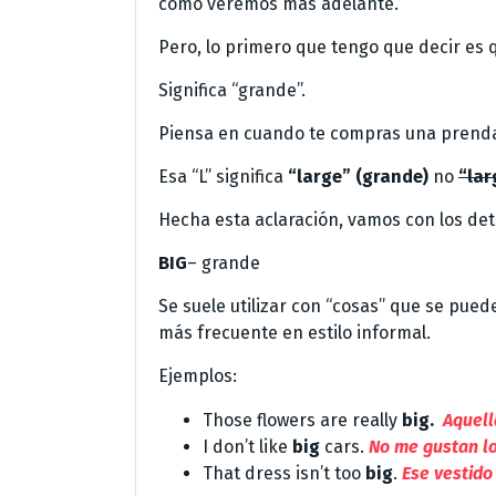
como veremos más adelante.
Pero, lo primero que tengo que decir es
Significa “grande”.
Piensa en cuando te compras una prenda 
Esa “L” significa
“large” (grande)
no
“lar
Hecha esta aclaración, vamos con los deta
BIG
– grande
Se suele utilizar con “cosas” que se puede
más frecuente en estilo informal.
Ejemplos:
Those flowers are really
big.
Aquell
I don’t like
big
cars.
No me gustan l
That dress isn’t too
big
.
Ese vestido