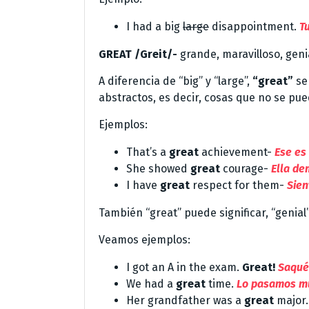
I had a big
large
disappointment.
T
GREAT /Greit/-
grande, maravilloso, geni
A diferencia de “big” y “large”,
“great”
se 
abstractos, es decir, cosas que no se pue
Ejemplos:
That’s a
great
achievement-
Ese es
She showed
great
courage-
Ella de
I have
great
respect for them-
Sien
También “great” puede significar, “genial
Veamos ejemplos:
I got an A in the exam.
Great!
Saqué 
We had a
great
time.
Lo pasamos mu
Her grandfather was a
great
major