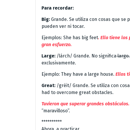
Para recordar:
Big:
Grande. Se utiliza con cosas que se 
pueden ver ni tocar.
Ejemplos: She has big feet
. Ella tiene lo
gran esfuerzo.
Large:
/lárch/ Grande. No significa
largo.
exclusivamente.
Ejemplo: They have a large house.
Ellos 
Great:
/gréit/ Grande. Se utiliza con cos
had to overcome great obstacles.
Tuvieron que superar grandes obstáculos
“maravilloso”.
**********
Ahora, a practicar.