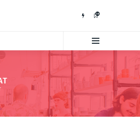
38
7
AT
T