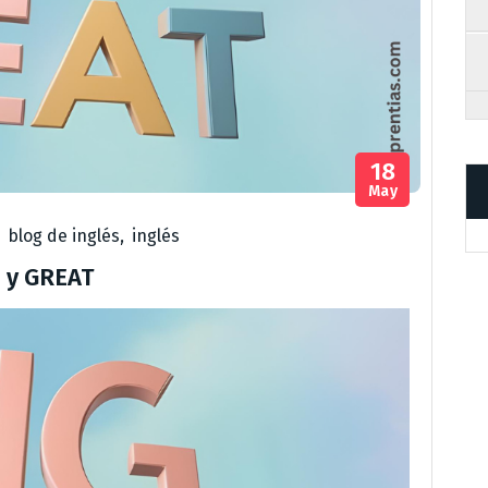
18
May
,
blog de inglés
,
inglés
E y GREAT