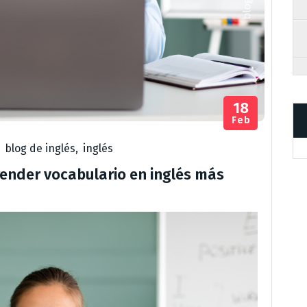
18
Feb
,
blog de inglés
,
inglés
render vocabulario en inglés más