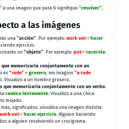
”
a una imagen que para ti signifique
“resolver”
,
pecto a las imágenes
arás una
“acción”
. Por ejemplo:
work out
=
hacer
ciendo ejercicio.
orizarás un
“objeto”
. Por ejemplo:
pot
=
cacerola
.
 que memorizarla conjuntamente con un
vo es
“rude”
=
grosero
,
me imagino
“a rude
vo. Visualizo a un hombre grosero.
s que memorizarla conjuntamente con un verbo.
lla
camina lentamente.
Visualizo a una chica
lo mojado.
o más, significados, visualiza una imagen distinta
work out
=
hacer ejercicio
. Alguien haciendo
alizo a alguien resolviendo un crucigrama.