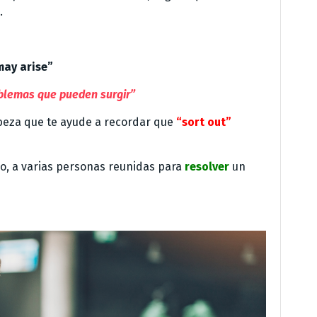
.
may arise”
blemas que pueden surgir”
beza que te ayude a recordar que
“sort out”
o, a varias personas reunidas para
resolver
un