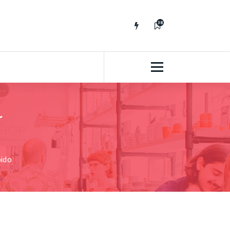
38
7
r
pido