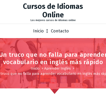
Cursos de Idiomas
Online
Los mejores cursos de idiomas online
Inicio
Contacto
Un truco que no falla para aprende
vocabulario en inglés más rápido
Inicio
>
Aprender Inglés
>
truco que no falla para aprender vocabulario en inglés más rá