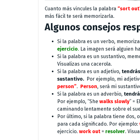
Cuanto más vincules la palabra
“sort out
más fácil te será memorizarla.
Algunos consejos res
Si la palabra es un verbo, memoriz
ejercicio
.
La imagen será alguien ha
Si la palabra es un sustantivo, mem
Visualizas una cacerola.
Si la palabra es un adjetivo,
tendrás
sustantivo.
Por ejemplo, mi adjeti
person”
.
Person
, será mi sustanti
Si la palabra es un adverbio,
tendrá
Por ejemplo, “She
walks slowly
” = E
caminando lentamente sobre el sue
Por último, si la palabra tiene dos, 
para cada significado. Por ejemplo:
ejercicio.
work out
=
resolver
. Visu